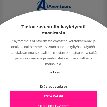
Tietoa sivustolla käytetyistä
PRIVACY POLICY
evästeistä
MAKSUTAVAT
Käytämme sivustollamme evästeitä kerätäksemme ja
GENERAL CONDITIONS
analysoidaksemme sivuston suorituskykyä ja käyttöä,
GOOD TO KNOW
tarjotaksemme sosiaalisen median ominaisuuksia sekä
CONTACTS
parantaaksemme ja räätälöidäksemme sisältöä ja
mainoksia.
Lue lisää
Evästeasetukset
ESTÄ KAIKKI
Copyright © Aventours 2026
SALLI KAIKKI EVÄSTEET