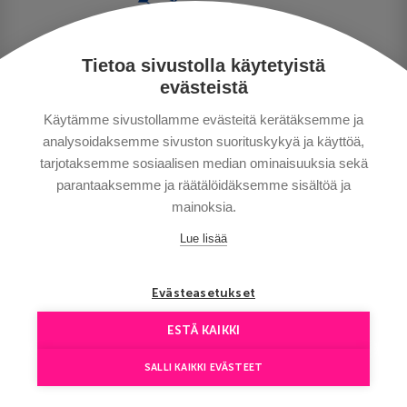
Tietoa sivustolla käytetyistä
PRIVACY POLICY
evästeistä
MAKSUTAVAT
Käytämme sivustollamme evästeitä kerätäksemme ja
GENERAL CONDITIONS
analysoidaksemme sivuston suorituskykyä ja käyttöä,
GOOD TO KNOW
tarjotaksemme sosiaalisen median ominaisuuksia sekä
CONTACTS
parantaaksemme ja räätälöidäksemme sisältöä ja
mainoksia.
Lue lisää
Evästeasetukset
ESTÄ KAIKKI
Copyright © Aventours 2026
SALLI KAIKKI EVÄSTEET