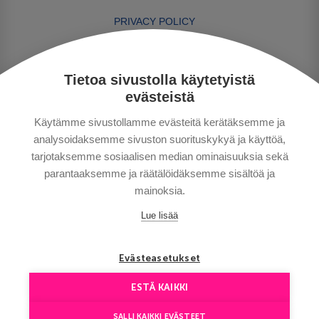
PRIVACY POLICY
MAKSUTAVAT
GENERAL CONDITIONS
Tietoa sivustolla käytetyistä
GOOD TO KNOW
evästeistä
CONTACTS
Käytämme sivustollamme evästeitä kerätäksemme ja
analysoidaksemme sivuston suorituskykyä ja käyttöä,
tarjotaksemme sosiaalisen median ominaisuuksia sekä
parantaaksemme ja räätälöidäksemme sisältöä ja
mainoksia.
Lue lisää
Copyright © Aventours 2026
Evästeasetukset
ESTÄ KAIKKI
SALLI KAIKKI EVÄSTEET