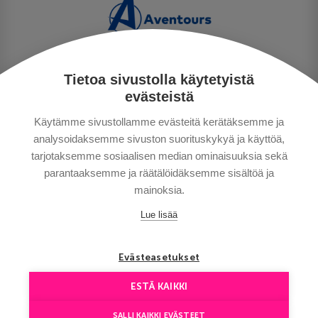
Tietoa sivustolla käytetyistä
PRIVACY POLICY
evästeistä
MAKSUTAVAT
Käytämme sivustollamme evästeitä kerätäksemme ja
GENERAL CONDITIONS
analysoidaksemme sivuston suorituskykyä ja käyttöä,
GOOD TO KNOW
tarjotaksemme sosiaalisen median ominaisuuksia sekä
CONTACTS
parantaaksemme ja räätälöidäksemme sisältöä ja
mainoksia.
Lue lisää
Evästeasetukset
ESTÄ KAIKKI
Copyright © Aventours 2026
SALLI KAIKKI EVÄSTEET