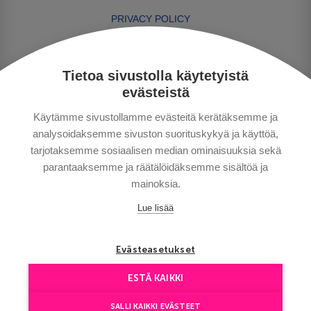
PRIVACY POLICY
MAKSUTAVAT
GENERAL CONDITIONS
Tietoa sivustolla käytetyistä
GOOD TO KNOW
evästeistä
CONTACTS
Käytämme sivustollamme evästeitä kerätäksemme ja
analysoidaksemme sivuston suorituskykyä ja käyttöä,
tarjotaksemme sosiaalisen median ominaisuuksia sekä
parantaaksemme ja räätälöidäksemme sisältöä ja
mainoksia.
Lue lisää
Copyright © Aventours 2026
Evästeasetukset
ESTÄ KAIKKI
SALLI KAIKKI EVÄSTEET