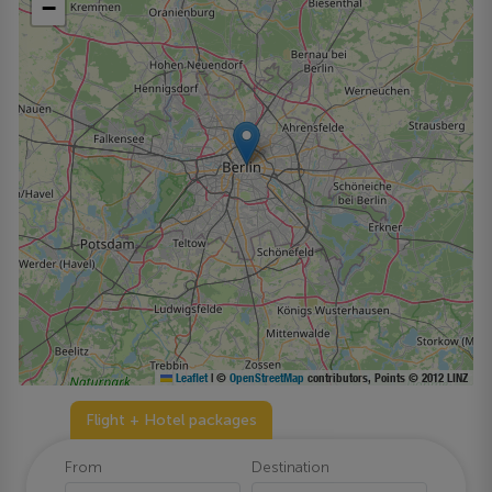
−
Leaflet
|
©
OpenStreetMap
contributors, Points © 2012 LINZ
Flight + Hotel packages
From
Destination