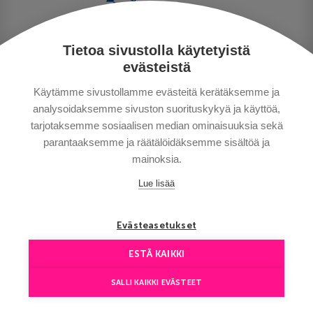
Tietoa sivustolla käytetyistä
PRIVACY POLICY
evästeistä
MAKSUTAVAT
Käytämme sivustollamme evästeitä kerätäksemme ja
GENERAL CONDITIONS
analysoidaksemme sivuston suorituskykyä ja käyttöä,
GOOD TO KNOW
tarjotaksemme sosiaalisen median ominaisuuksia sekä
CONTACTS
parantaaksemme ja räätälöidäksemme sisältöä ja
mainoksia.
Lue lisää
Evästeasetukset
ESTÄ KAIKKI
Copyright © Aventours 2026
SALLI KAIKKI EVÄSTEET