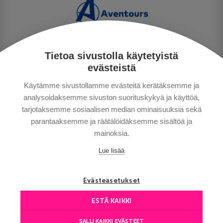
Tietoa sivustolla käytetyistä
PRIVACY POLICY
evästeistä
MAKSUTAVAT
Käytämme sivustollamme evästeitä kerätäksemme ja
GENERAL CONDITIONS
analysoidaksemme sivuston suorituskykyä ja käyttöä,
GOOD TO KNOW
tarjotaksemme sosiaalisen median ominaisuuksia sekä
CONTACTS
parantaaksemme ja räätälöidäksemme sisältöä ja
mainoksia.
Lue lisää
Evästeasetukset
ESTÄ KAIKKI
Copyright © Aventours 2026
SALLI KAIKKI EVÄSTEET