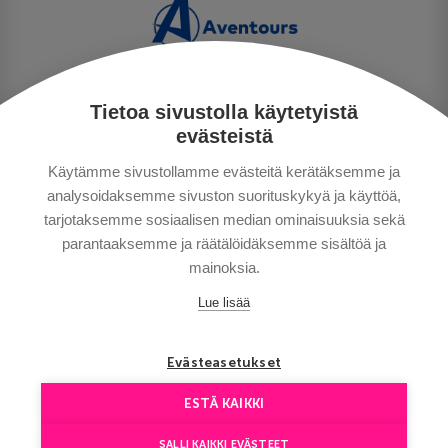
Tietoa sivustolla käytetyistä
PRIVACY POLICY
evästeistä
MAKSUTAVAT
Käytämme sivustollamme evästeitä kerätäksemme ja
GENERAL CONDITIONS
analysoidaksemme sivuston suorituskykyä ja käyttöä,
GOOD TO KNOW
tarjotaksemme sosiaalisen median ominaisuuksia sekä
CONTACTS
parantaaksemme ja räätälöidäksemme sisältöä ja
mainoksia.
Lue lisää
Evästeasetukset
ESTÄ KAIKKI
Copyright © Aventours 2026
SALLI KAIKKI EVÄSTEET