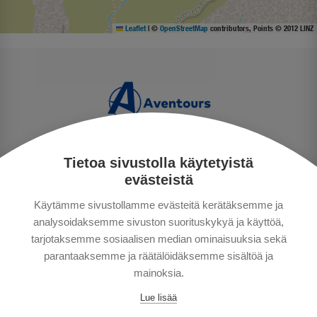
Leaflet
|
©
OpenStreetMap
contributors, Points © 2012 LINZ
Tietoa sivustolla käytetyistä
PRIVACY POLICY
evästeistä
MAKSUTAVAT
Käytämme sivustollamme evästeitä kerätäksemme ja
GENERAL CONDITIONS
analysoidaksemme sivuston suorituskykyä ja käyttöä,
GOOD TO KNOW
tarjotaksemme sosiaalisen median ominaisuuksia sekä
CONTACTS
parantaaksemme ja räätälöidäksemme sisältöä ja
mainoksia.
Lue lisää