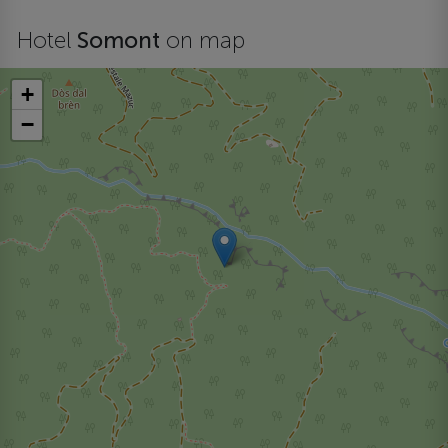
Hotel
Somont
on map
+
−