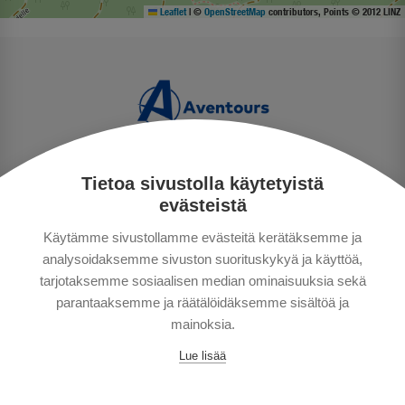
Leaflet
|
©
OpenStreetMap
contributors, Points © 2012 LINZ
Tietoa sivustolla käytetyistä
PRIVACY POLICY
evästeistä
MAKSUTAVAT
Käytämme sivustollamme evästeitä kerätäksemme ja
GENERAL CONDITIONS
analysoidaksemme sivuston suorituskykyä ja käyttöä,
GOOD TO KNOW
tarjotaksemme sosiaalisen median ominaisuuksia sekä
CONTACTS
parantaaksemme ja räätälöidäksemme sisältöä ja
mainoksia.
Lue lisää