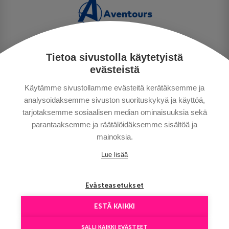
Tietoa sivustolla käytetyistä
PRIVACY POLICY
evästeistä
MAKSUTAVAT
Käytämme sivustollamme evästeitä kerätäksemme ja
GENERAL CONDITIONS
analysoidaksemme sivuston suorituskykyä ja käyttöä,
GOOD TO KNOW
tarjotaksemme sosiaalisen median ominaisuuksia sekä
CONTACTS
parantaaksemme ja räätälöidäksemme sisältöä ja
mainoksia.
Lue lisää
Evästeasetukset
ESTÄ KAIKKI
Copyright © Aventours 2026
SALLI KAIKKI EVÄSTEET