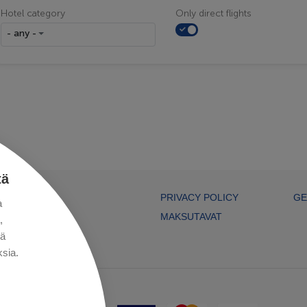
Hotel category
Only direct flights
- any -
tä
PRIVACY POLICY
GE
a
MAKSUTAVAT
,
kä
sia.