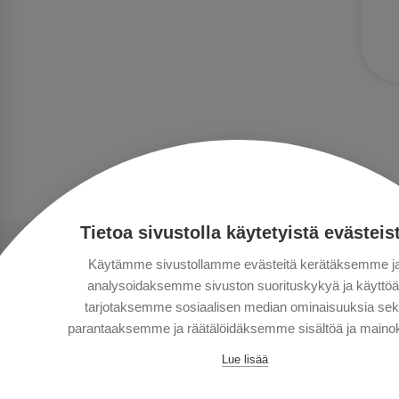
Tietoa sivustolla käytetyistä evästeis
Käytämme sivustollamme evästeitä kerätäksemme j
analysoidaksemme sivuston suorituskykyä ja käyttöä
tarjotaksemme sosiaalisen median ominaisuuksia se
parantaaksemme ja räätälöidäksemme sisältöä ja mainok
Lue lisää