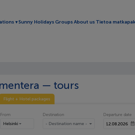
Toggle submenu
ations
Sunny Holidays
Groups
About us
Tietoa matkapak
mentera — tours
Flight + Hotel packages
From
Destination
Departure date
Helsinki
- Destination name -