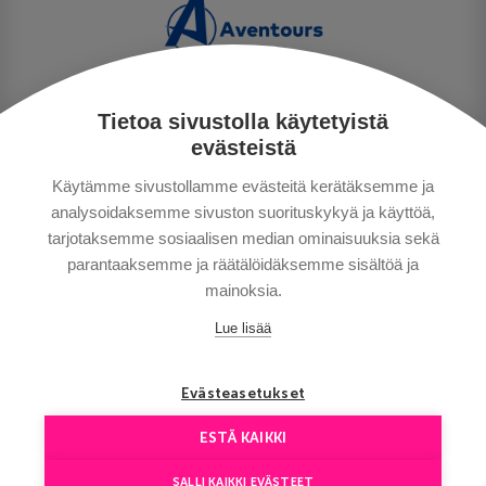
Tietoa sivustolla käytetyistä
PRIVACY POLICY
evästeistä
MAKSUTAVAT
Käytämme sivustollamme evästeitä kerätäksemme ja
GENERAL CONDITIONS
analysoidaksemme sivuston suorituskykyä ja käyttöä,
GOOD TO KNOW
tarjotaksemme sosiaalisen median ominaisuuksia sekä
CONTACTS
parantaaksemme ja räätälöidäksemme sisältöä ja
mainoksia.
Lue lisää
Evästeasetukset
ESTÄ KAIKKI
Copyright © Aventours 2026
SALLI KAIKKI EVÄSTEET