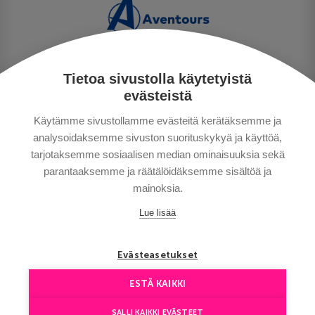
Tietoa sivustolla käytetyistä
PRIVACY POLICY
evästeistä
MAKSUTAVAT
Käytämme sivustollamme evästeitä kerätäksemme ja
GENERAL CONDITIONS
analysoidaksemme sivuston suorituskykyä ja käyttöä,
GOOD TO KNOW
tarjotaksemme sosiaalisen median ominaisuuksia sekä
CONTACTS
parantaaksemme ja räätälöidäksemme sisältöä ja
mainoksia.
Lue lisää
Evästeasetukset
ESTÄ KAIKKI
Copyright © Aventours 2026
SALLI KAIKKI EVÄSTEET