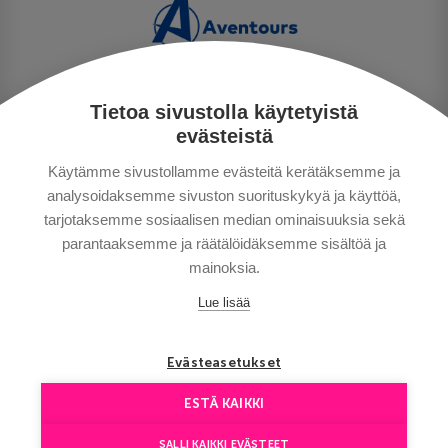
Tietoa sivustolla käytetyistä
PRIVACY POLICY
evästeistä
MAKSUTAVAT
Käytämme sivustollamme evästeitä kerätäksemme ja
GENERAL CONDITIONS
analysoidaksemme sivuston suorituskykyä ja käyttöä,
GOOD TO KNOW
tarjotaksemme sosiaalisen median ominaisuuksia sekä
CONTACTS
parantaaksemme ja räätälöidäksemme sisältöä ja
mainoksia.
Lue lisää
Evästeasetukset
ESTÄ KAIKKI
Copyright © Aventours 2026
SALLI KAIKKI EVÄSTEET