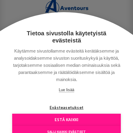
Tietoa sivustolla käytetyistä
PRIVACY POLICY
evästeistä
MAKSUTAVAT
Käytämme sivustollamme evästeitä kerätäksemme ja
GENERAL CONDITIONS
analysoidaksemme sivuston suorituskykyä ja käyttöä,
GOOD TO KNOW
tarjotaksemme sosiaalisen median ominaisuuksia sekä
CONTACTS
parantaaksemme ja räätälöidäksemme sisältöä ja
mainoksia.
Lue lisää
Evästeasetukset
ESTÄ KAIKKI
Copyright © Aventours 2026
SALLI KAIKKI EVÄSTEET