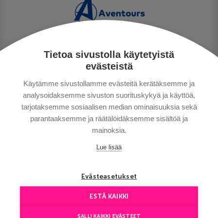
Tietoa sivustolla käytetyistä
PRIVACY POLICY
evästeistä
MAKSUTAVAT
Käytämme sivustollamme evästeitä kerätäksemme ja
GENERAL CONDITIONS
analysoidaksemme sivuston suorituskykyä ja käyttöä,
GOOD TO KNOW
tarjotaksemme sosiaalisen median ominaisuuksia sekä
CONTACTS
parantaaksemme ja räätälöidäksemme sisältöä ja
mainoksia.
Lue lisää
Evästeasetukset
ESTÄ KAIKKI
Copyright © Aventours 2026
SALLI KAIKKI EVÄSTEET