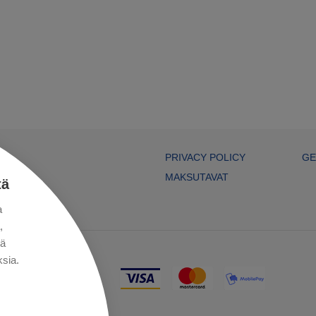
PRIVACY POLICY
GE
MAKSUTAVAT
tä
a
,
kä
sia.