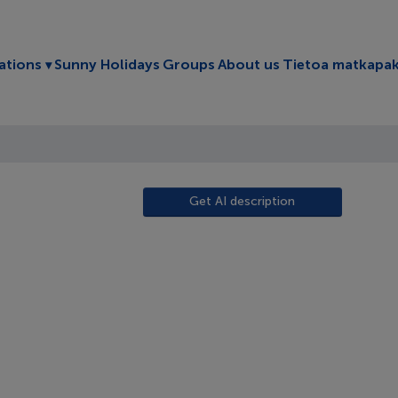
Toggle submenu
ations
Sunny Holidays
Groups
About us
Tietoa matkapak
Get AI description