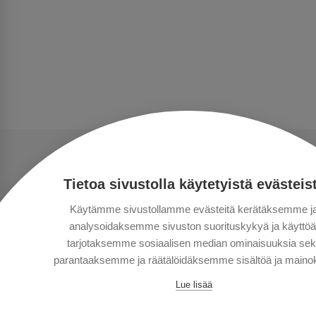
Tietoa sivustolla käytetyistä evästeis
Käytämme sivustollamme evästeitä kerätäksemme j
analysoidaksemme sivuston suorituskykyä ja käyttöä
tarjotaksemme sosiaalisen median ominaisuuksia se
parantaaksemme ja räätälöidäksemme sisältöä ja mainok
Lue lisää
Copyright © Aventours 2026