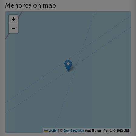
Menorca on map
+
−
Leaflet
|
©
OpenStreetMap
contributors, Points © 2012 LINZ