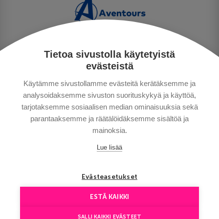
Tietoa sivustolla käytetyistä
PRIVACY POLICY
evästeistä
MAKSUTAVAT
Käytämme sivustollamme evästeitä kerätäksemme ja
GENERAL CONDITIONS
analysoidaksemme sivuston suorituskykyä ja käyttöä,
GOOD TO KNOW
tarjotaksemme sosiaalisen median ominaisuuksia sekä
CONTACTS
parantaaksemme ja räätälöidäksemme sisältöä ja
mainoksia.
Lue lisää
Evästeasetukset
ESTÄ KAIKKI
Copyright © Aventours 2026
SALLI KAIKKI EVÄSTEET