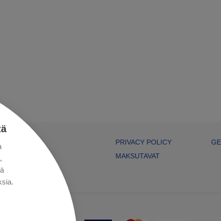
tä
PRIVACY POLICY
GE
a
MAKSUTAVAT
,
kä
sia.