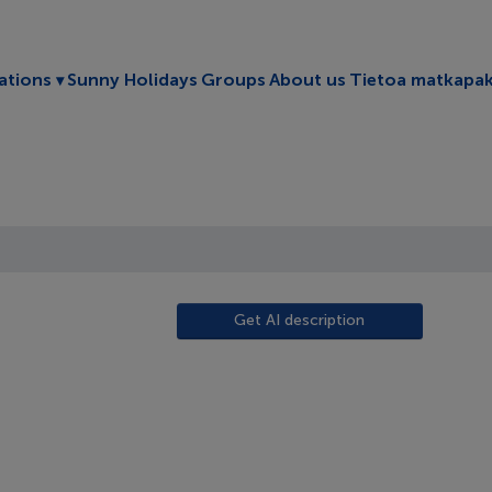
Toggle submenu
ations
Sunny Holidays
Groups
About us
Tietoa matkapak
Get AI description