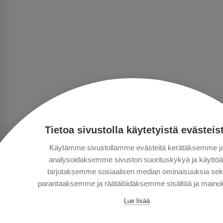
Tietoa sivustolla käytetyistä evästeis
Käytämme sivustollamme evästeitä kerätäksemme j
analysoidaksemme sivuston suorituskykyä ja käyttöä
tarjotaksemme sosiaalisen median ominaisuuksia se
parantaaksemme ja räätälöidäksemme sisältöä ja mainok
Lue lisää