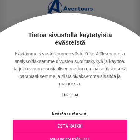
Tietoa sivustolla käytetyistä
PRIVACY POLICY
evästeistä
MAKSUTAVAT
Käytämme sivustollamme evästeitä kerätäksemme ja
GENERAL CONDITIONS
analysoidaksemme sivuston suorituskykyä ja käyttöä,
GOOD TO KNOW
tarjotaksemme sosiaalisen median ominaisuuksia sekä
CONTACTS
parantaaksemme ja räätälöidäksemme sisältöä ja
mainoksia.
Lue lisää
Evästeasetukset
ESTÄ KAIKKI
Copyright © Aventours 2026
SALLI KAIKKI EVÄSTEET