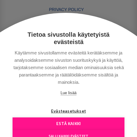
PRIVACY POLICY
MAKSUTAVAT
GENERAL CONDITIONS
Tietoa sivustolla käytetyistä
GOOD TO KNOW
evästeistä
CONTACTS
Käytämme sivustollamme evästeitä kerätäksemme ja
analysoidaksemme sivuston suorituskykyä ja käyttöä,
tarjotaksemme sosiaalisen median ominaisuuksia sekä
parantaaksemme ja räätälöidäksemme sisältöä ja
mainoksia.
Lue lisää
Copyright © Aventours 2026
Evästeasetukset
ESTÄ KAIKKI
SALLI KAIKKI EVÄSTEET