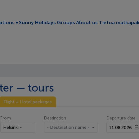
Toggle submenu
ations
Sunny Holidays
Groups
About us
Tietoa matkapak
ter — tours
Flight + Hotel packages
From
Destination
Departure date
Helsinki
- Destination name -