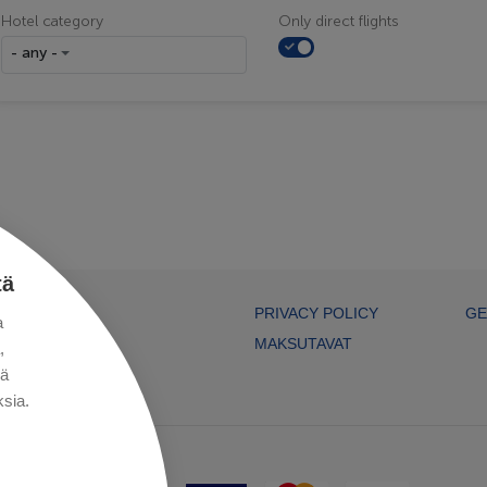
Hotel category
Only direct flights
- any -
tä
PRIVACY POLICY
GE
a
MAKSUTAVAT
,
kä
sia.