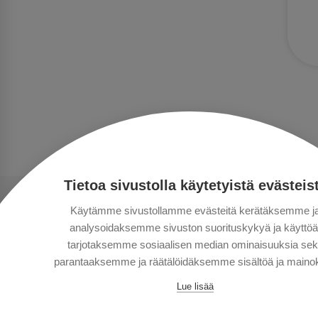
Tietoa sivustolla käytetyistä evästeis
Käytämme sivustollamme evästeitä kerätäksemme j
analysoidaksemme sivuston suorituskykyä ja käyttöä
tarjotaksemme sosiaalisen median ominaisuuksia se
parantaaksemme ja räätälöidäksemme sisältöä ja mainok
Lue lisää