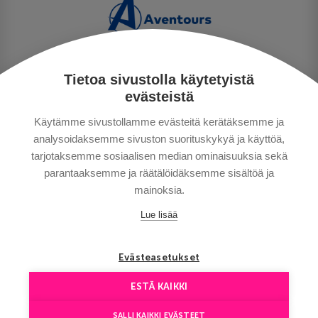
Tietoa sivustolla käytetyistä
PRIVACY POLICY
evästeistä
MAKSUTAVAT
Käytämme sivustollamme evästeitä kerätäksemme ja
GENERAL CONDITIONS
analysoidaksemme sivuston suorituskykyä ja käyttöä,
GOOD TO KNOW
tarjotaksemme sosiaalisen median ominaisuuksia sekä
CONTACTS
parantaaksemme ja räätälöidäksemme sisältöä ja
mainoksia.
Lue lisää
Evästeasetukset
ESTÄ KAIKKI
Copyright © Aventours 2026
SALLI KAIKKI EVÄSTEET