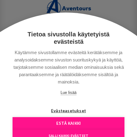
Tietoa sivustolla käytetyistä
PRIVACY POLICY
evästeistä
MAKSUTAVAT
Käytämme sivustollamme evästeitä kerätäksemme ja
GENERAL CONDITIONS
analysoidaksemme sivuston suorituskykyä ja käyttöä,
GOOD TO KNOW
tarjotaksemme sosiaalisen median ominaisuuksia sekä
CONTACTS
parantaaksemme ja räätälöidäksemme sisältöä ja
mainoksia.
Lue lisää
Evästeasetukset
ESTÄ KAIKKI
Copyright © Aventours 2026
SALLI KAIKKI EVÄSTEET