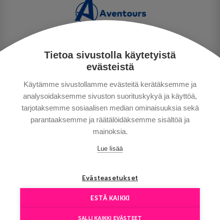
Tietoa sivustolla käytetyistä
PRIVACY POLICY
evästeistä
MAKSUTAVAT
Käytämme sivustollamme evästeitä kerätäksemme ja
GENERAL CONDITIONS
analysoidaksemme sivuston suorituskykyä ja käyttöä,
GOOD TO KNOW
tarjotaksemme sosiaalisen median ominaisuuksia sekä
CONTACTS
parantaaksemme ja räätälöidäksemme sisältöä ja
mainoksia.
Lue lisää
Evästeasetukset
ESTÄ KAIKKI
Copyright © Aventours 2026
SALLI KAIKKI EVÄSTEET