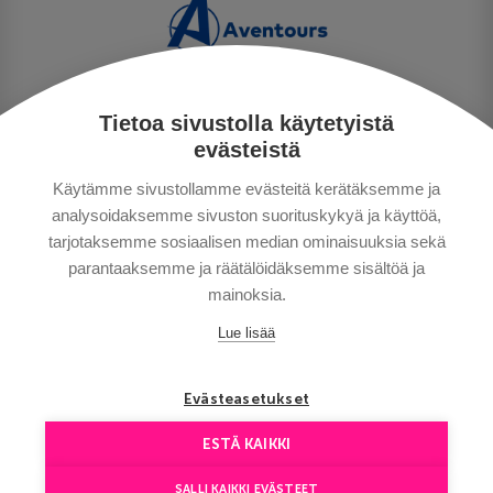
Tietoa sivustolla käytetyistä
PRIVACY POLICY
evästeistä
MAKSUTAVAT
Käytämme sivustollamme evästeitä kerätäksemme ja
GENERAL CONDITIONS
analysoidaksemme sivuston suorituskykyä ja käyttöä,
GOOD TO KNOW
tarjotaksemme sosiaalisen median ominaisuuksia sekä
CONTACTS
parantaaksemme ja räätälöidäksemme sisältöä ja
mainoksia.
Lue lisää
Evästeasetukset
ESTÄ KAIKKI
Copyright © Aventours 2026
SALLI KAIKKI EVÄSTEET