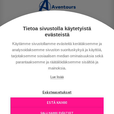
Tietoa sivustolla käytetyistä
PRIVACY POLICY
evästeistä
MAKSUTAVAT
Käytämme sivustollamme evästeitä kerätäksemme ja
GENERAL CONDITIONS
analysoidaksemme sivuston suorituskykyä ja käyttöä,
GOOD TO KNOW
tarjotaksemme sosiaalisen median ominaisuuksia sekä
CONTACTS
parantaaksemme ja räätälöidäksemme sisältöä ja
mainoksia.
Lue lisää
Evästeasetukset
ESTÄ KAIKKI
Copyright © Aventours 2026
SALLI KAIKKI EVÄSTEET