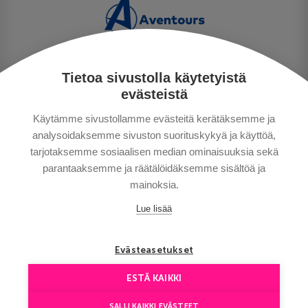
Tietoa sivustolla käytetyistä
PRIVACY POLICY
evästeistä
MAKSUTAVAT
Käytämme sivustollamme evästeitä kerätäksemme ja
GENERAL CONDITIONS
analysoidaksemme sivuston suorituskykyä ja käyttöä,
GOOD TO KNOW
tarjotaksemme sosiaalisen median ominaisuuksia sekä
CONTACTS
parantaaksemme ja räätälöidäksemme sisältöä ja
mainoksia.
Lue lisää
Evästeasetukset
ESTÄ KAIKKI
Copyright © Aventours 2026
SALLI KAIKKI EVÄSTEET