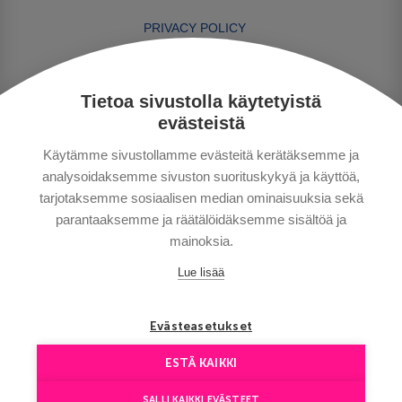
PRIVACY POLICY
MAKSUTAVAT
GENERAL CONDITIONS
Tietoa sivustolla käytetyistä
GOOD TO KNOW
evästeistä
CONTACTS
Käytämme sivustollamme evästeitä kerätäksemme ja
analysoidaksemme sivuston suorituskykyä ja käyttöä,
tarjotaksemme sosiaalisen median ominaisuuksia sekä
parantaaksemme ja räätälöidäksemme sisältöä ja
mainoksia.
Lue lisää
Copyright © Aventours 2026
Evästeasetukset
ESTÄ KAIKKI
SALLI KAIKKI EVÄSTEET