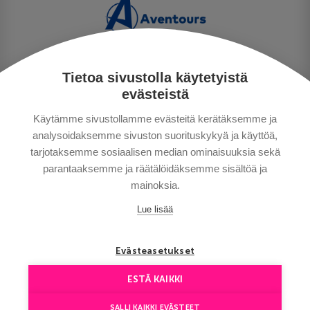
Tietoa sivustolla käytetyistä
PRIVACY POLICY
evästeistä
MAKSUTAVAT
Käytämme sivustollamme evästeitä kerätäksemme ja
GENERAL CONDITIONS
analysoidaksemme sivuston suorituskykyä ja käyttöä,
GOOD TO KNOW
tarjotaksemme sosiaalisen median ominaisuuksia sekä
CONTACTS
parantaaksemme ja räätälöidäksemme sisältöä ja
mainoksia.
Lue lisää
Evästeasetukset
ESTÄ KAIKKI
Copyright © Aventours 2026
SALLI KAIKKI EVÄSTEET