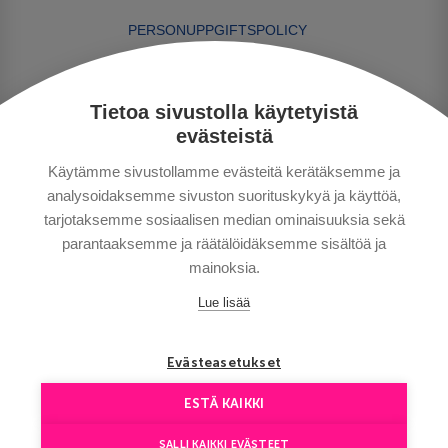
PERSONUPPGIFTSPOLICY
BETALNINGSVILLKOR
RESEVILLKOR
Tietoa sivustolla käytetyistä
BRA ATT VETA
evästeistä
KONTAKTA OSS
Käytämme sivustollamme evästeitä kerätäksemme ja
analysoidaksemme sivuston suorituskykyä ja käyttöä,
tarjotaksemme sosiaalisen median ominaisuuksia sekä
parantaaksemme ja räätälöidäksemme sisältöä ja
mainoksia.
Lue lisää
Copyright © Aventours 2026
Evästeasetukset
ESTÄ KAIKKI
SALLI KAIKKI EVÄSTEET