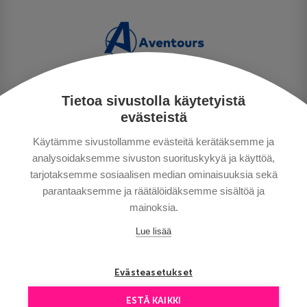
Tietoa sivustolla käytetyistä
PERSONUPPGIFTSPOLICY
evästeistä
BETALNINGSVILLKOR
Käytämme sivustollamme evästeitä kerätäksemme ja
RESEVILLKOR
analysoidaksemme sivuston suorituskykyä ja käyttöä,
BRA ATT VETA
tarjotaksemme sosiaalisen median ominaisuuksia sekä
KONTAKTA OSS
parantaaksemme ja räätälöidäksemme sisältöä ja
mainoksia.
Lue lisää
Evästeasetukset
ESTÄ KAIKKI
Copyright © Aventours 2026