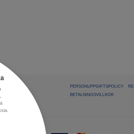
tä
PERSONUPPGIFTSPOLICY
RE
a
BETALNINGSVILLKOR
,
kä
sia.