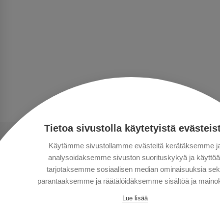
Tietoa sivustolla käytetyistä evästeis
Käytämme sivustollamme evästeitä kerätäksemme j
analysoidaksemme sivuston suorituskykyä ja käyttöä
tarjotaksemme sosiaalisen median ominaisuuksia se
parantaaksemme ja räätälöidäksemme sisältöä ja mainok
Lue lisää