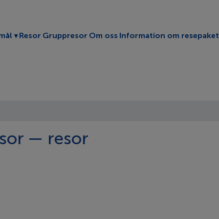
Toggle submenu
mål
Resor
Gruppresor
Om oss
Information om resepaket
sor — resor