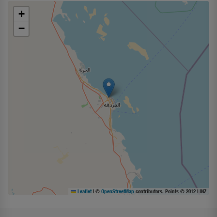
+
−
Leaflet
|
©
OpenStreetMap
contributors, Points © 2012 LINZ