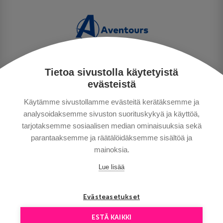
Tietoa sivustolla käytetyistä
PERSONUPPGIFTSPOLICY
evästeistä
BETALNINGSVILLKOR
Käytämme sivustollamme evästeitä kerätäksemme ja
RESEVILLKOR
analysoidaksemme sivuston suorituskykyä ja käyttöä,
BRA ATT VETA
tarjotaksemme sosiaalisen median ominaisuuksia sekä
KONTAKTA OSS
parantaaksemme ja räätälöidäksemme sisältöä ja
mainoksia.
Lue lisää
Evästeasetukset
ESTÄ KAIKKI
Copyright © Aventours 2026