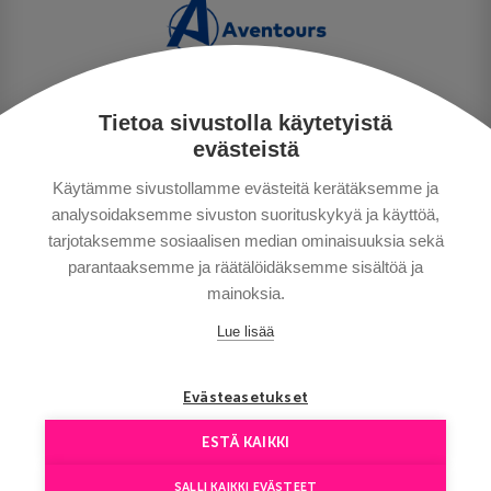
Tietoa sivustolla käytetyistä
PERSONUPPGIFTSPOLICY
evästeistä
BETALNINGSVILLKOR
Käytämme sivustollamme evästeitä kerätäksemme ja
RESEVILLKOR
analysoidaksemme sivuston suorituskykyä ja käyttöä,
BRA ATT VETA
tarjotaksemme sosiaalisen median ominaisuuksia sekä
KONTAKTA OSS
parantaaksemme ja räätälöidäksemme sisältöä ja
mainoksia.
Lue lisää
Evästeasetukset
ESTÄ KAIKKI
Copyright © Aventours 2026
SALLI KAIKKI EVÄSTEET