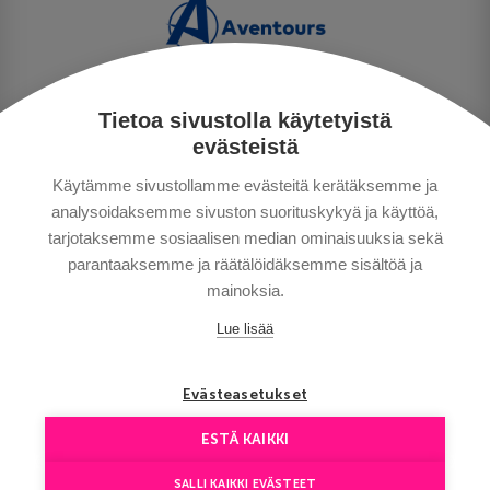
Tietoa sivustolla käytetyistä
PERSONUPPGIFTSPOLICY
evästeistä
BETALNINGSVILLKOR
Käytämme sivustollamme evästeitä kerätäksemme ja
RESEVILLKOR
analysoidaksemme sivuston suorituskykyä ja käyttöä,
BRA ATT VETA
tarjotaksemme sosiaalisen median ominaisuuksia sekä
KONTAKTA OSS
parantaaksemme ja räätälöidäksemme sisältöä ja
mainoksia.
Lue lisää
Evästeasetukset
ESTÄ KAIKKI
Copyright © Aventours 2026
SALLI KAIKKI EVÄSTEET