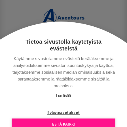
Tietoa sivustolla käytetyistä
PERSONUPPGIFTSPOLICY
evästeistä
BETALNINGSVILLKOR
Käytämme sivustollamme evästeitä kerätäksemme ja
RESEVILLKOR
analysoidaksemme sivuston suorituskykyä ja käyttöä,
BRA ATT VETA
tarjotaksemme sosiaalisen median ominaisuuksia sekä
KONTAKTA OSS
parantaaksemme ja räätälöidäksemme sisältöä ja
mainoksia.
Lue lisää
Evästeasetukset
ESTÄ KAIKKI
Copyright © Aventours 2026