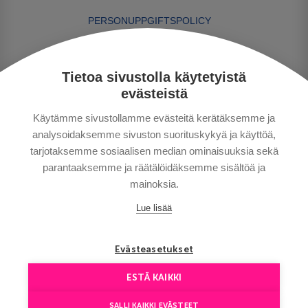
PERSONUPPGIFTSPOLICY
BETALNINGSVILLKOR
RESEVILLKOR
Tietoa sivustolla käytetyistä
BRA ATT VETA
evästeistä
KONTAKTA OSS
Käytämme sivustollamme evästeitä kerätäksemme ja
analysoidaksemme sivuston suorituskykyä ja käyttöä,
tarjotaksemme sosiaalisen median ominaisuuksia sekä
parantaaksemme ja räätälöidäksemme sisältöä ja
mainoksia.
Lue lisää
Copyright © Aventours 2026
Evästeasetukset
ESTÄ KAIKKI
SALLI KAIKKI EVÄSTEET