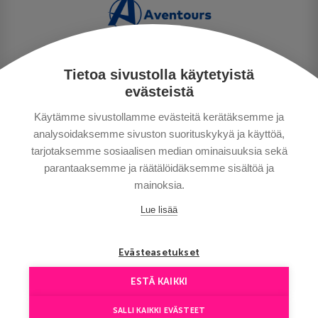
Tietoa sivustolla käytetyistä
PERSONUPPGIFTSPOLICY
evästeistä
BETALNINGSVILLKOR
Käytämme sivustollamme evästeitä kerätäksemme ja
RESEVILLKOR
analysoidaksemme sivuston suorituskykyä ja käyttöä,
BRA ATT VETA
tarjotaksemme sosiaalisen median ominaisuuksia sekä
KONTAKTA OSS
parantaaksemme ja räätälöidäksemme sisältöä ja
mainoksia.
Lue lisää
Evästeasetukset
ESTÄ KAIKKI
Copyright © Aventours 2026
SALLI KAIKKI EVÄSTEET