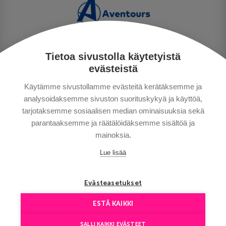
Tietoa sivustolla käytetyistä
PERSONUPPGIFTSPOLICY
evästeistä
BETALNINGSVILLKOR
Käytämme sivustollamme evästeitä kerätäksemme ja
RESEVILLKOR
analysoidaksemme sivuston suorituskykyä ja käyttöä,
BRA ATT VETA
tarjotaksemme sosiaalisen median ominaisuuksia sekä
KONTAKTA OSS
parantaaksemme ja räätälöidäksemme sisältöä ja
mainoksia.
Lue lisää
Evästeasetukset
ESTÄ KAIKKI
Copyright © Aventours 2026
SALLI KAIKKI EVÄSTEET