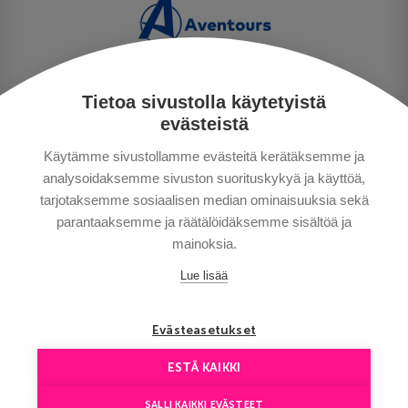
Tietoa sivustolla käytetyistä
PERSONUPPGIFTSPOLICY
evästeistä
BETALNINGSVILLKOR
Käytämme sivustollamme evästeitä kerätäksemme ja
RESEVILLKOR
analysoidaksemme sivuston suorituskykyä ja käyttöä,
BRA ATT VETA
tarjotaksemme sosiaalisen median ominaisuuksia sekä
KONTAKTA OSS
parantaaksemme ja räätälöidäksemme sisältöä ja
mainoksia.
Lue lisää
Evästeasetukset
ESTÄ KAIKKI
Copyright © Aventours 2026
SALLI KAIKKI EVÄSTEET