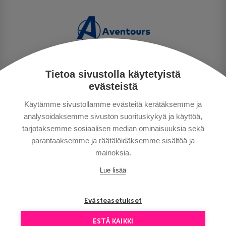
Tietoa sivustolla käytetyistä
PERSONUPPGIFTSPOLICY
evästeistä
BETALNINGSVILLKOR
Käytämme sivustollamme evästeitä kerätäksemme ja
RESEVILLKOR
analysoidaksemme sivuston suorituskykyä ja käyttöä,
BRA ATT VETA
tarjotaksemme sosiaalisen median ominaisuuksia sekä
KONTAKTA OSS
parantaaksemme ja räätälöidäksemme sisältöä ja
mainoksia.
Lue lisää
Evästeasetukset
ESTÄ KAIKKI
Copyright © Aventours 2026