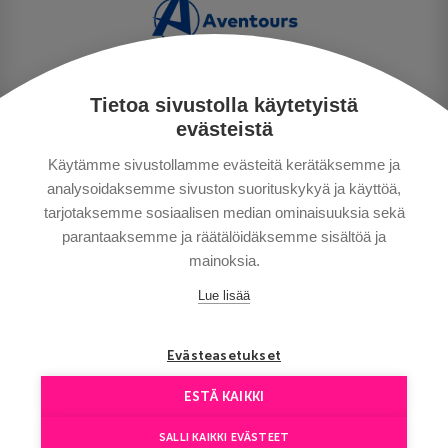
Tietoa sivustolla käytetyistä
PERSONUPPGIFTSPOLICY
evästeistä
BETALNINGSVILLKOR
Käytämme sivustollamme evästeitä kerätäksemme ja
RESEVILLKOR
analysoidaksemme sivuston suorituskykyä ja käyttöä,
BRA ATT VETA
tarjotaksemme sosiaalisen median ominaisuuksia sekä
KONTAKTA OSS
parantaaksemme ja räätälöidäksemme sisältöä ja
mainoksia.
Lue lisää
Evästeasetukset
ESTÄ KAIKKI
Copyright © Aventours 2026
SALLI KAIKKI EVÄSTEET