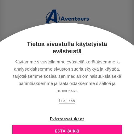
Tietoa sivustolla käytetyistä
PERSONUPPGIFTSPOLICY
evästeistä
BETALNINGSVILLKOR
Käytämme sivustollamme evästeitä kerätäksemme ja
RESEVILLKOR
analysoidaksemme sivuston suorituskykyä ja käyttöä,
BRA ATT VETA
tarjotaksemme sosiaalisen median ominaisuuksia sekä
KONTAKTA OSS
parantaaksemme ja räätälöidäksemme sisältöä ja
mainoksia.
Lue lisää
Evästeasetukset
ESTÄ KAIKKI
Copyright © Aventours 2026