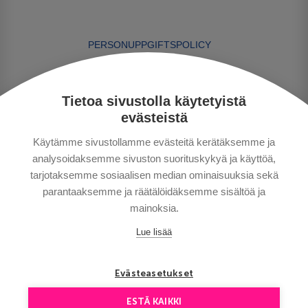
PERSONUPPGIFTSPOLICY
BETALNINGSVILLKOR
RESEVILLKOR
Tietoa sivustolla käytetyistä
BRA ATT VETA
evästeistä
KONTAKTA OSS
Käytämme sivustollamme evästeitä kerätäksemme ja
analysoidaksemme sivuston suorituskykyä ja käyttöä,
tarjotaksemme sosiaalisen median ominaisuuksia sekä
parantaaksemme ja räätälöidäksemme sisältöä ja
mainoksia.
Lue lisää
Copyright © Aventours 2026
Evästeasetukset
ESTÄ KAIKKI