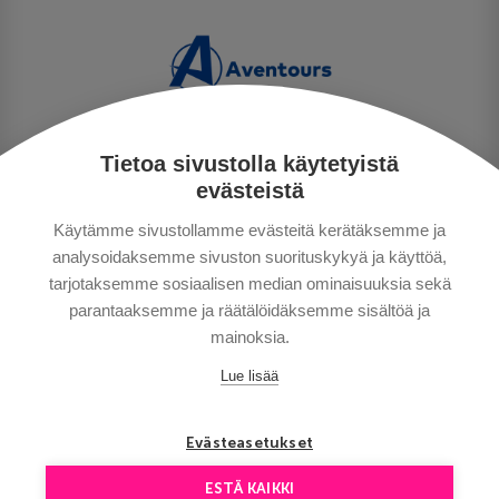
Tietoa sivustolla käytetyistä
PERSONUPPGIFTSPOLICY
evästeistä
BETALNINGSVILLKOR
Käytämme sivustollamme evästeitä kerätäksemme ja
RESEVILLKOR
analysoidaksemme sivuston suorituskykyä ja käyttöä,
BRA ATT VETA
tarjotaksemme sosiaalisen median ominaisuuksia sekä
KONTAKTA OSS
parantaaksemme ja räätälöidäksemme sisältöä ja
mainoksia.
Lue lisää
Evästeasetukset
ESTÄ KAIKKI
Copyright © Aventours 2026