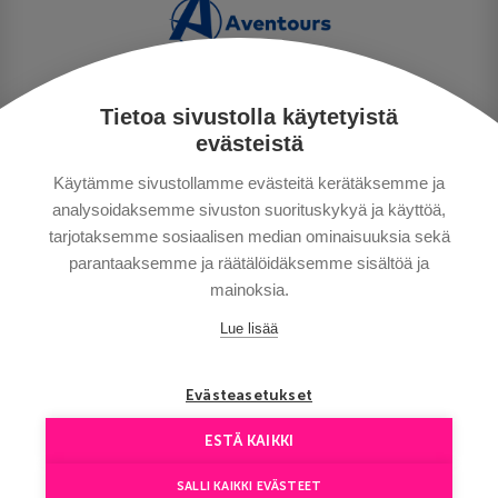
Tietoa sivustolla käytetyistä
PERSONUPPGIFTSPOLICY
evästeistä
BETALNINGSVILLKOR
Käytämme sivustollamme evästeitä kerätäksemme ja
RESEVILLKOR
analysoidaksemme sivuston suorituskykyä ja käyttöä,
BRA ATT VETA
tarjotaksemme sosiaalisen median ominaisuuksia sekä
KONTAKTA OSS
parantaaksemme ja räätälöidäksemme sisältöä ja
mainoksia.
Lue lisää
Evästeasetukset
ESTÄ KAIKKI
Copyright © Aventours 2026
SALLI KAIKKI EVÄSTEET