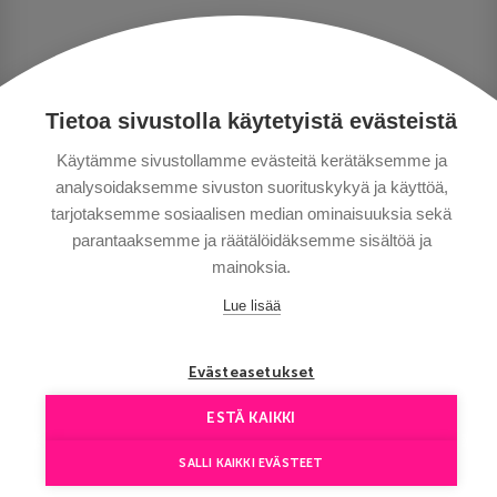
PERSONUPPGIFTSPOLICY
BETALNINGSVILLKOR
Tietoa sivustolla käytetyistä evästeistä
RESEVILLKOR
BRA ATT VETA
Käytämme sivustollamme evästeitä kerätäksemme ja
analysoidaksemme sivuston suorituskykyä ja käyttöä,
KONTAKTA OSS
tarjotaksemme sosiaalisen median ominaisuuksia sekä
parantaaksemme ja räätälöidäksemme sisältöä ja
mainoksia.
Lue lisää
Copyright © Aventours 2026
Evästeasetukset
ESTÄ KAIKKI
SALLI KAIKKI EVÄSTEET