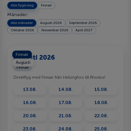
Alla flygbolag
Finnair
Månader:
Alla månader
Augusti 2026
September 2026
Oktober 2026
November 2026
April 2027
Finnair
Augusti 2026
Augusti
Finnair
Direktflyg med Finnair från Helsingfors till Rhodos!
13.08.
14.08.
15.08.
16.08.
17.08.
18.08.
20.08.
21.08.
22.08.
23.08.
24.08.
25.08.