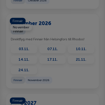
Finnair
Oktober 2026
Finnair
November 2026
November
Finnair
Direktflyg med Finnair från Helsingfors till Rhodos!
03.11.
07.11.
10.11.
14.11.
17.11.
21.11.
24.11.
Finnair
November 2026
Finnair
April 2027