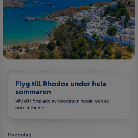
Självguidade turer från
Helsingfors till Rhodos
Flyg till Rhodos under hela
härliga
sommaren
medelhavsatmosfär!
Välj ditt önskade avresedatum nedan och se
hotellutbudet
Välj ditt föredragna Finnair-flyg och hotell efter din smak
– under hela sommaren 2026.
Flygbolag: