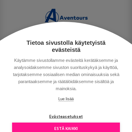
Tietoa sivustolla käytetyistä
PERSONUPPGIFTSPOLICY
evästeistä
BETALNINGSVILLKOR
Käytämme sivustollamme evästeitä kerätäksemme ja
RESEVILLKOR
analysoidaksemme sivuston suorituskykyä ja käyttöä,
BRA ATT VETA
tarjotaksemme sosiaalisen median ominaisuuksia sekä
KONTAKTA OSS
parantaaksemme ja räätälöidäksemme sisältöä ja
mainoksia.
Lue lisää
Evästeasetukset
ESTÄ KAIKKI
Copyright © Aventours 2026