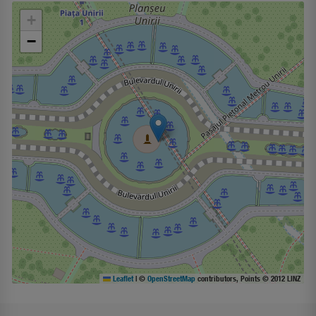
+
−
Leaflet
|
©
OpenStreetMap
contributors, Points © 2012 LINZ